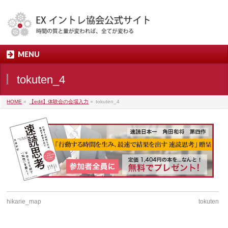
MENU
tokuten_4
HOME
»
【edit】体験会の会場入力
»
tokuten_4
hikarie_map
tokuten