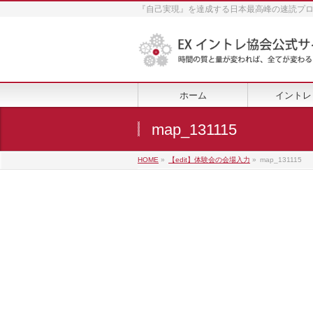
『自己実現』を達成する日本最高峰の速読プ
ホーム
イントレ
map_131115
HOME
»
【edit】体験会の会場入力
»
map_131115