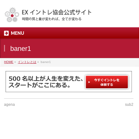
MENU
baner1
HOME
»
イントレとは
»
baner1
agena
sub2