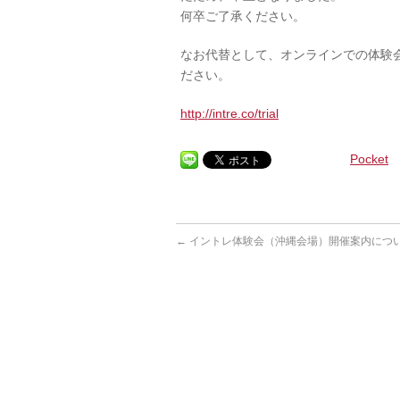
何卒ご了承ください。
なお代替として、オンラインでの体験
ださい。
http://intre.co/trial
Pocket
←
イントレ体験会（沖縄会場）開催案内につ